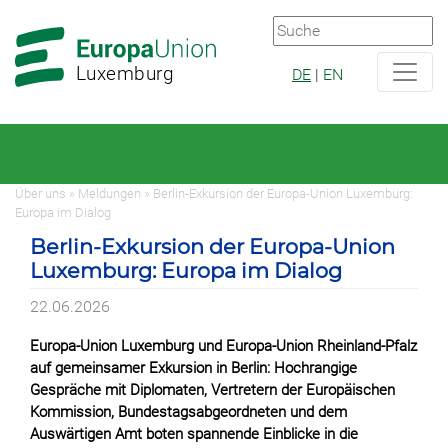
Zur
Zum
Hauptnavigation
Hauptbereich
Luxemburg
DE
|
EN
Über uns » Meldungen » Berlin-Exkursion der Europa-Union Luxemburg:
Europa im Dialog
Berlin-Exkursion der Europa-Union
Luxemburg: Europa im Dialog
22.06.2026
Europa-Union Luxemburg und Europa-Union Rheinland-Pfalz
auf gemeinsamer Exkursion in Berlin: Hochrangige
Gespräche mit Diplomaten, Vertretern der Europäischen
Kommission, Bundestagsabgeordneten und dem
Auswärtigen Amt boten spannende Einblicke in die