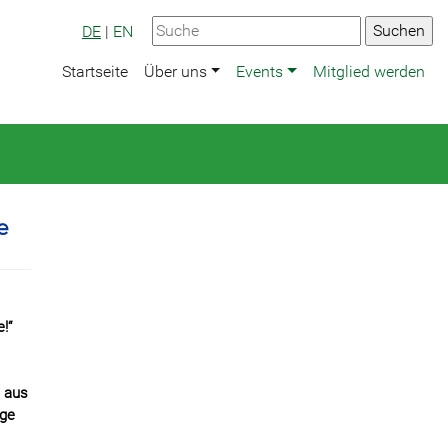
DE
|
EN
Startseite
Über uns
Events
Mitglied werden
e
!“
e aus
age