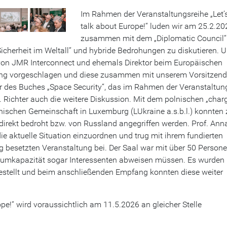
Im Rahmen der Veranstaltungsreihe „Let’
talk about Europe!“ luden wir am 25.2.20
zusammen mit dem „Diplomatic Council“
icherheit im Weltall“ und hybride Bedrohungen zu diskutieren. 
 von JMR Interconnect und ehemals Direktor beim Europäischen
ung vorgeschlagen und diese zusammen mit unserem Vorsitzen
er des Buches „Space Security“, das im Rahmen der Veranstaltun
 Richter auch die weitere Diskussion. Mit dem polnischen „char
ainischen Gemeinschaft in Luxemburg (LUkraine a.s.b.l.) konnten
direkt bedroht bzw. von Russland angegriffen werden. Prof. Ann
e aktuelle Situation einzuordnen und trug mit ihrem fundierten
 besetzten Veranstaltung bei. Der Saal war mit über 50 Person
Raumkapazität sogar Interessenten abweisen müssen. Es wurden
stellt und beim anschließenden Empfang konnten diese weiter
ope!“ wird voraussichtlich am 11.5.2026 an gleicher Stelle