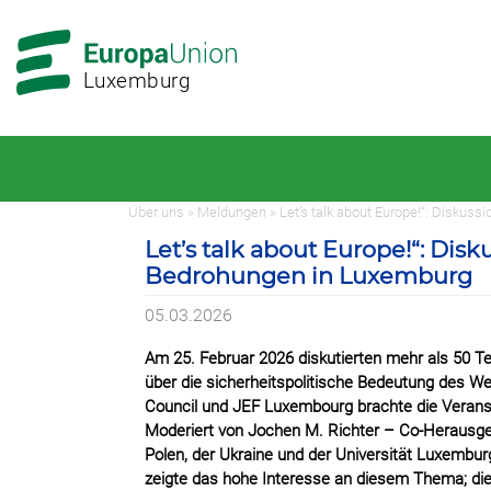
Zur
Zum
Hauptnavigation
Hauptbereich
Luxemburg
Über uns » Meldungen » Let’s talk about Europe!“: Diskus
Let’s talk about Europe!“: Di
Bedrohungen in Luxemburg
05.03.2026
Am 25. Februar 2026 diskutierten mehr als 50 Te
über die sicherheitspolitische Bedeutung des 
Council und JEF Luxembourg brachte die Verans
Moderiert von Jochen M. Richter – Co-Herausge
Polen, der Ukraine und der Universität Luxembur
zeigte das hohe Interesse an diesem Thema; die 