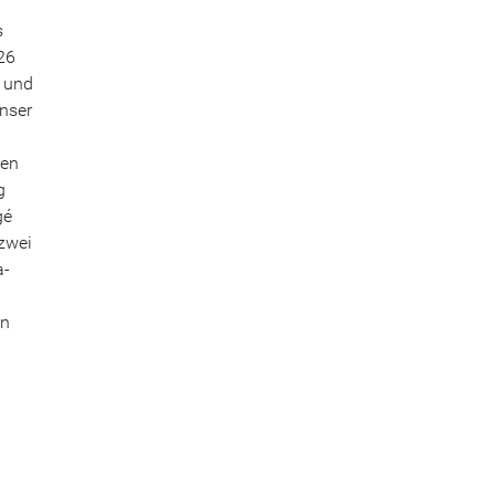
s
26
 und
Unser
den
g
gé
 zwei
a-
en